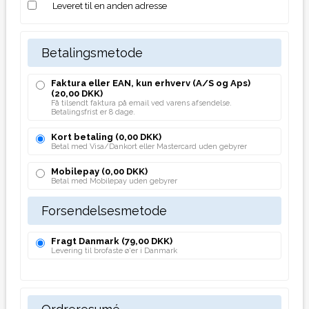
Leveret til en anden adresse
Betalingsmetode
Faktura eller EAN, kun erhverv (A/S og Aps)
(20,00 DKK)
Få tilsendt faktura på email ved varens afsendelse.
Betalingsfrist er 8 dage.
Kort betaling
(0,00 DKK)
Betal med Visa/Dankort eller Mastercard uden gebyrer
Mobilepay
(0,00 DKK)
Betal med Mobilepay uden gebyrer
Forsendelsesmetode
Fragt Danmark
(79,00 DKK)
Levering til brofaste ø'er i Danmark