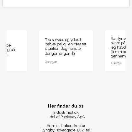
Rar fyr som
Top service og yderst
svare på de
behjælpelig i en presset
ende,
jeg havde, 
situation. Jeg handler
ydelig på
få min ordr
der gerne igen 👍
smål.
gennemført
Anonym
Lisette
Her finder du os
Industrihjul.dk
- del af Packway ApS
Administrationskontor
Lyngby Hovedgade 17, 2. sal