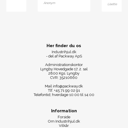
Anonym
Lisette
Her finder du os
Industrihjul.dk
- del af Packway ApS
Administrationskontor
Lyngby Hovedgade 17, 2. sal
2800 Kgs. Lyngby
CVR: 35210660
Mail
info@packway.dk
Tlf.
+45 71 99 02 91
Telefontid; hverdage 10:00 til 14:00
Information
Forside
Om Industrihjul.dk
Vilkår