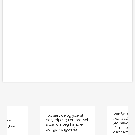
Rar fyr som
Top service og yderst
svare på de
behjælpelig i en presset
ende,
jeg havde, 
situation. Jeg handler
ydelig på
få min ordr
der gerne igen 👍
smål.
gennemført