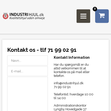
0
Kontakt os - tlf 71 99 02 91
Kontakt Information
Har du spørgsmål er du
altid velkommen til at
kontakte os på mail eller
telefon.
info@industrihjul.dk
71 99 02 91
Telefontid; hverdage 10:00
til 14:00
Administrationskontor
Lyngby Hovedgade 37